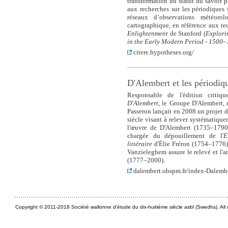
transformation du statut du savoir pa
aux recherches sur les périodiques 
réseaux d’observations météorolo
cartographique, en référence aux t
Enlightenment
de Stanford (
Explori
in the Early Modern Period - 1500
citere.hypotheses.org/
D'Alembert et les périodiq
Responsable de l'édition crit
D'Alembert
, le Groupe D'Alembert, 
Passeron lançait en 2008 un projet 
siècle visant à relever systématiquem
l'œuvre de D'Alembert (1735–1790),
chargée du dépouillement de l'
E
littéraire
d'Élie Fréron (1754–1776
Vanzieleghem assure le relevé et l'a
(1777–2000).
dalembert.obspm.fr/index-Dalembe
Copyright © 2011-2018 Société wallonne d'étude du dix-huitième siècle asbl (Swedhs). All r