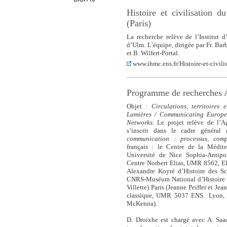
Histoire et civilisation 
(Paris)
La recherche relève de l’Institut 
d’Ulm. L’équipe, dirigée par Fr. Barb
et B. Wilfert-Portal.
www.ihmc.ens.fr/Histoire-et-civili
Programme de recherche
Objet :
Circulations, territoires
Lumières / Communicating Europe 
Networks.
Le projet relève de l’A
s’inscrit dans le cadre généra
communication : processus, comp
français : le Centre de la Médi
Université de Nice Sophia-Antipoli
Centre Norbert Elias, UMR 8562, EH
Alexandre Koyré d’Histoire des 
CNRS-Muséum National d’Histoire Na
Villette) Paris (Jeanne Peiffer et Jean
classique, UMR 5037 ENS Lyon, U
McKenna).
D. Droixhe est chargé avec A. Saad