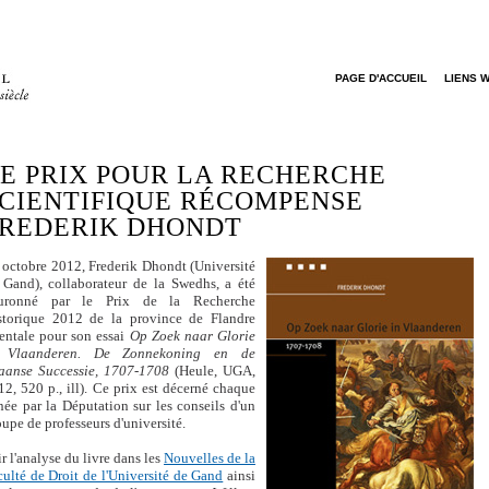
PAGE D'ACCUEIL
LIENS 
E PRIX POUR LA RECHERCHE
CIENTIFIQUE RÉCOMPENSE
REDERIK DHONDT
 octobre 2012, Frederik Dhondt (Université
 Gand), collaborateur de la Swedhs, a été
uronné par le Prix de la Recherche
storique 2012 de la province de Flandre
ientale pour son essai
Op Zoek naar Glorie
 Vlaanderen. De Zonnekoning en de
aanse Successie, 1707-1708
(Heule, UGA,
12, 520 p., ill). Ce prix est décerné chaque
née par la Députation sur les conseils d'un
upe de professeurs d'université.
r l'analyse du livre dans les
Nouvelles de la
culté de Droit de l'Université de Gand
ainsi