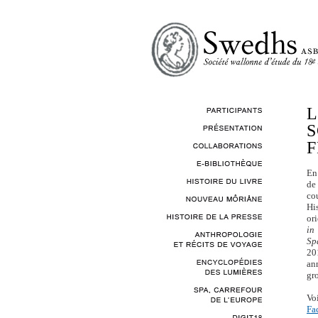
L
S
F
En
de
co
Hi
or
in
Sp
20
an
gro
Voi
Fa